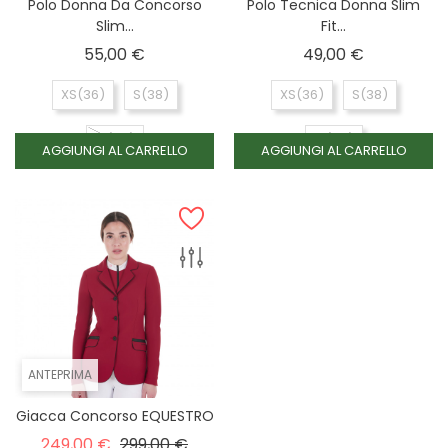
Polo Donna Da Concorso
Polo Tecnica Donna Slim
Slim...
Fit...
Prezzo
Prezzo
55,00 €
49,00 €
XS(36)
S(38)
XS(36)
S(38)
M(40)
M(40)
AGGIUNGI AL CARRELLO
AGGIUNGI AL CARRELLO
ANTEPRIMA
Giacca Concorso EQUESTRO
Prezzo base
Prezzo
249,00 €
299,00 €