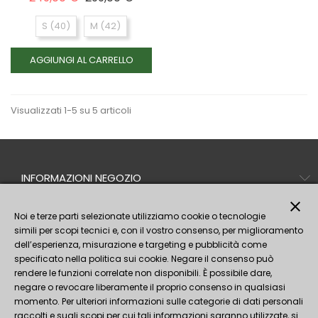
S (40)
M (42)
AGGIUNGI AL CARRELLO
Visualizzati 1-5 su 5 articoli
INFORMAZIONI NEGOZIO
PRODOTTI
close
Noi e terze parti selezionate utilizziamo cookie o tecnologie
simili per scopi tecnici e, con il vostro consenso, per miglioramento
LA NOSTRA AZIENDA
dell’esperienza, misurazione e targeting e pubblicità come
IL TUO ACCOUNT
specificato nella politica sui cookie. Negare il consenso può
rendere le funzioni correlate non disponibili. È possibile dare,
Seguici!
negare o revocare liberamente il proprio consenso in qualsiasi
momento. Per ulteriori informazioni sulle categorie di dati personali
raccolti e sugli scopi per cui tali informazioni saranno utilizzate, si