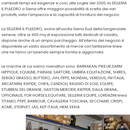
cambiati tempi ed esigenze e così, alle soglie del 2000, la SELLERIA
IL PULEDRO a Siena offre maggiori possibilità di scelta dei vari
prodotti, vista l’ampiezza e la capacità di fornitura del negozio.
La SELLERIA IL PULEDRO, vicina all’uscita Siena Sud della tangenziale
senese, oltre ai 400 mq di esposizione tutti dedicati al cavallo,
dispone anche di un ampio parcheggio. All’interno del negozio è
disponibile un vasto assortimento di merce con tantissime linee
che ne fanno un’azienda sempre fornita e aggiornata.
Le marche di cui siamo rivenditori sono: BARRAKAN, PIKEUR,SARM
HIPPIQUE, EQUILINE, PARIANI, SARTORE, UMBRIA EQUITAZIONE, SHIRES,
SERGIO GRASSO, BUTTERO, JVH, FIFPE, MONDIAL, VEREDUS, FM ITALIA,
ARCAFARM, RAPIDE, CHIFA, CANDIOLI, RAGGIO DI SOLE, EQUIPE,
STUBBEN, DEL GRANGE, GASTON MERCIER, KIEFFER, DALLA GRANA,
OFFICINALIS, FOR HORSES,EQUITARE, SELLERIA EQUIPE, LORENZINI linea
TITANIO, PFIFF, BARBOUR, CAVALLERIA TOSCANA, SECCHIARI, CRISPI,
ACME, STERIVET, LAS, KEP ITALIA, HKM, EKKIA.