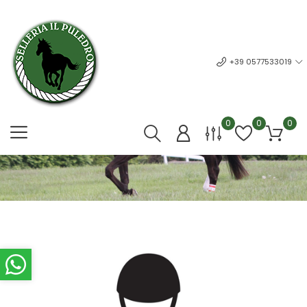
+39 0577533019
0
0
0