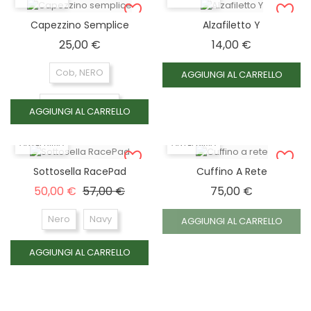
Capezzino Semplice
Alzafiletto Y
Prezzo
Prezzo
25,00 €
14,00 €
Cob, NERO
AGGIUNGI AL CARRELLO
Cob, MARRONE
AGGIUNGI AL CARRELLO
Full, NERO
ANTEPRIMA
ANTEPRIMA
Full, MARRONE
Sottosella RacePad
Cuffino A Rete
Prezzo base
Prezzo
Prezzo
50,00 €
57,00 €
75,00 €
Nero
Navy
AGGIUNGI AL CARRELLO
AGGIUNGI AL CARRELLO