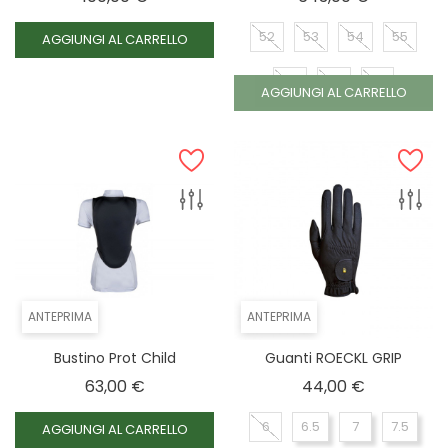
52
53
54
55
AGGIUNGI AL CARRELLO
58
56
57
AGGIUNGI AL CARRELLO
ANTEPRIMA
ANTEPRIMA
Bustino Prot Child
Guanti ROECKL GRIP
Prezzo
Prezzo
63,00 €
44,00 €
6
6.5
7
7.5
AGGIUNGI AL CARRELLO