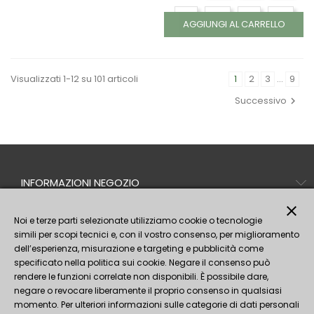
8
8.5
9
9.5
AGGIUNGI AL CARRELLO
10
Visualizzati 1-12 su 101 articoli
1
2
3
…
9
Successivo
INFORMAZIONI NEGOZIO
PRODOTTI
close
Noi e terze parti selezionate utilizziamo cookie o tecnologie
simili per scopi tecnici e, con il vostro consenso, per miglioramento
LA NOSTRA AZIENDA
dell’esperienza, misurazione e targeting e pubblicità come
IL TUO ACCOUNT
specificato nella politica sui cookie. Negare il consenso può
rendere le funzioni correlate non disponibili. È possibile dare,
Seguici!
negare o revocare liberamente il proprio consenso in qualsiasi
momento. Per ulteriori informazioni sulle categorie di dati personali