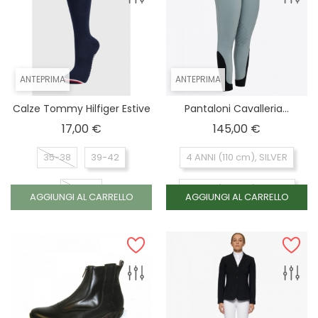
ANTEPRIMA
ANTEPRIMA
Calze Tommy Hilfiger Estive
Pantaloni Cavalleria...
Prezzo
Prezzo
17,00 €
145,00 €
35-38
39-42
4 ANNI (110 cm), SILVER
43-46
6 ANNI (122 cm), SILVER
AGGIUNGI AL CARRELLO
AGGIUNGI AL CARRELLO
8 ANNI (140 cm), SILVER
10 ANNI (148 cm), NERO
10 ANNI (148 cm), SILVER
12 ANNI (158 cm), SILVER