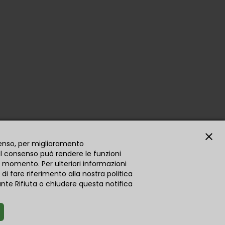
close
nsenso, per miglioramento
 il consenso può rendere le funzioni
si momento. Per ulteriori informazioni
 di fare riferimento alla nostra politica
ulsante Rifiuta o chiudere questa notifica