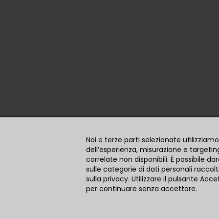
Nuovi prodot
Più venduti
Selleria Il Puledro
Strada di Cerchiaia,
74
53100
Siena
Italia
0577533019 - +39 3666248297
info@selleriailpuledro.it
Seguici!
Noi e terze parti selezionate utilizziam
dell’esperienza, misurazione e targetin
correlate non disponibili. È possibile d
sulle categorie di dati personali raccolti
sulla privacy. Utilizzare il pulsante Acce
per continuare senza accettare.