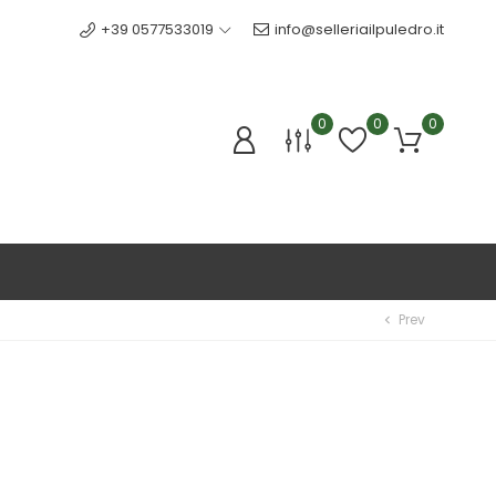
+39 0577533019
info@selleriailpuledro.it
0
0
0
Prev
chevron_left