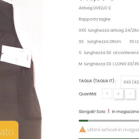
Airbag LIVELLO 2
Rapporto taglie
XXS lunghezza airbag 24/26
XS lunghezza 28cm XS LO
S lunghezza 30 circonferenz
M lunghezza 33 L LONG 33/3
TAGLIA (TAGLIA IT) :
+
-
Quantità:
1
Sbrigati! Solo
In magazzino 

Ultimi articoli in maga