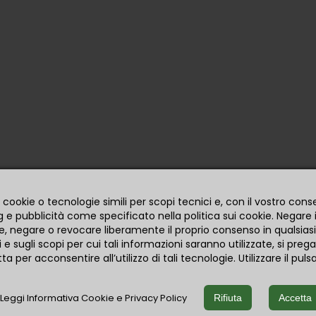
ti
Privacy Policy
Ordini
Termini e condizioni
Note di credito
Spedizione e resi
Indirizzi
Azienda
Contattaci
Mappa del sito
o cookie o tecnologie simili per scopi tecnici e, con il vostro co
g e pubblicità come specificato nella politica sui cookie. Negare
are, negare o revocare liberamente il proprio consenso in qualsia
 e sugli scopi per cui tali informazioni saranno utilizzate, si prega
tta per acconsentire all’utilizzo di tali tecnologie. Utilizzare il p
Leggi Informativa Cookie e Privacy Policy
Rifiuta
Accetta