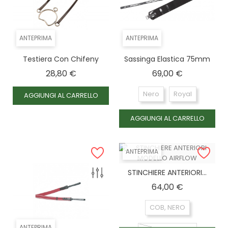
ANTEPRIMA
ANTEPRIMA
Testiera Con Chifeny
Sassinga Elastica 75mm
Prezzo
Prezzo
28,80 €
69,00 €
Nero
Royal
AGGIUNGI AL CARRELLO
AGGIUNGI AL CARRELLO
ANTEPRIMA
STINCHIERE ANTERIORI...
Prezzo
64,00 €
COB, NERO
ANTEPRIMA