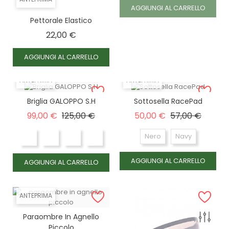
COB, MARRONE
AGGIUNGI AL CARRELLO
Pettorale Elastico
FULL, MARRONE
Prezzo
22,00 €
FULL, NERO
AGGIUNGI AL CARRELLO
PONY, NERO
ANTEPRIMA
ANTEPRIMA
PONY, MARRONE
Briglia GALOPPO S.H
Sottosella RacePad
Prezzo base
Prezzo
Prezzo base
Prezzo
99,00 €
125,00 €
50,00 €
57,00 €
Nero
Navy
AGGIUNGI AL CARRELLO
AGGIUNGI AL CARRELLO
ANTEPRIMA
Paraombre In Agnello
Piccolo