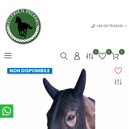
+39 0577533019
0
0
0
NON DISPONIBILE