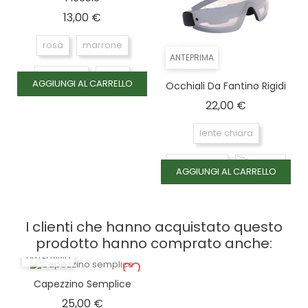
Prezzo
13,00 €
rosa
marrone
ANTEPRIMA
azzurrino
Nero
AGGIUNGI AL CARRELLO
Occhiali Da Fantino Rigidi
Prezzo
22,00 €
Blu
lente chiara
lente scura
lente blu
AGGIUNGI AL CARRELLO
lente rossa
I clienti che hanno acquistato questo
prodotto hanno comprato anche:
ANTEPRIMA
Capezzino Semplice
Prezzo
25,00 €