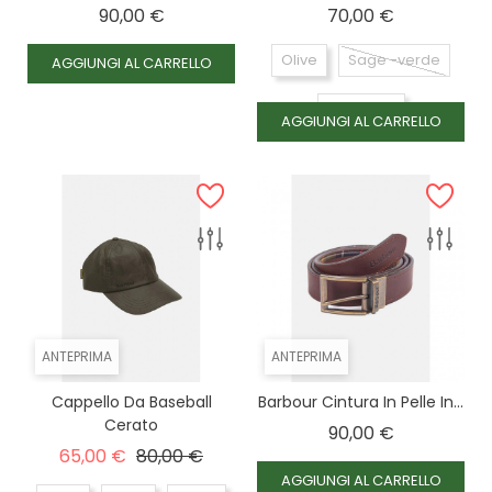
Prezzo
Prezzo
90,00 €
70,00 €
Olive
Sage -verde
AGGIUNGI AL CARRELLO
Navy- blu
AGGIUNGI AL CARRELLO
ANTEPRIMA
ANTEPRIMA
Cappello Da Baseball
Barbour Cintura In Pelle In...
Cerato
Prezzo
90,00 €
Prezzo base
Prezzo
65,00 €
80,00 €
AGGIUNGI AL CARRELLO