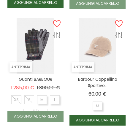
AGGIUNGI AL CARRELLO
AGGIUNGI AL CARRELLO
ANTEPRIMA
ANTEPRIMA
Guanti BARBOUR
Barbour Cappellino
Sportivo...
Prezzo base
Prezzo
1.285,00 €
1.300,00 €
Prezzo
60,00 €
XS
S
M
L
M
XL
XXL
AGGIUNGI AL CARRELLO
AGGIUNGI AL CARRELLO