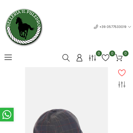
+39 0577533019
0
0
0