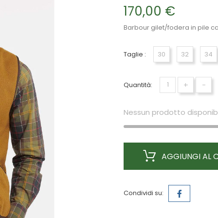
170,00 €
Barbour gilet/fodera in pile 
Taglie :
30
32
34
+
-
Quantità:
Nessun prodotto disponibi
AGGIUNGI AL 
Condividi su: