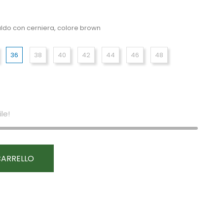
caldo con cerniera, colore brown
36
38
40
42
44
46
48
le!
CARRELLO