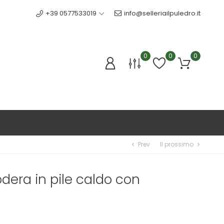
+39 0577533019
info@selleriailpuledro.it
0
0
0
Prev
Il prossimo
chevron_left
chevron_right
odera in pile caldo con